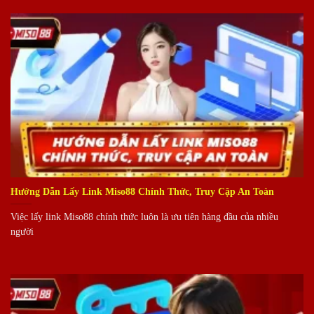
Hướng Dẫn Lấy Link Miso88 Chính Thức, Truy Cập An Toàn
Việc lấy link Miso88 chính thức luôn là ưu tiên hàng đầu của nhiều
người